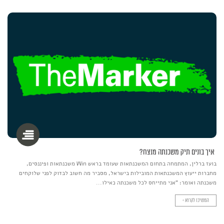
איך בונים תיק משכנתה מנצח?
בועז ברלין, המתמחה בתחום המשכנתאות שעומד בראש Win משכנתאות ופיננסים,
מחברות ייעוץ המשכנתאות המובילות בישראל, מסביר מה חשוב לבדוק לפני שלוקחים
משכנתה ואומר: "אני מתייחס לכל משכנתה כאילו...
המשיכו לקרוא >