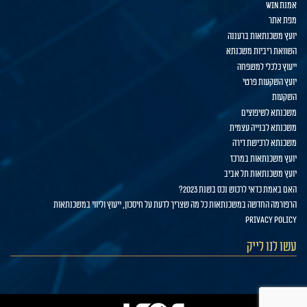
אמנת WIN
מפת אתר
יועץ משכנתאות ברעננה
השוואת ריביות משכנתא
ייעוץ כלכלי למשפחה
יועץ השקעות פרטי
השקעות
משכנתא לשיפוצים
משכנתא לבנייה עצמית
משכנתא לרכישת דירה
יועץ משכנתאות במרכז
יועץ משכנתאות תל אביב
האם באמת כדאי לרכוש נכס בשנת 2023?
הרפורמה החדשה במשכנתאות כל מה שצריך לדעת על חיסכון, ייעוץ וליווי במשכנתאות
privacy policy
עשו לנו לייק