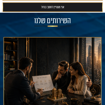
7. אורן, עו"ד
8. אייל, ד"ר
השירותים שלנו