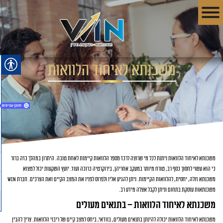
משכנתא לאיחוד הלוואות
1. משכנתא לאיחוד הלוואות
2. משכנתא לאיחוד הלוואות – בתנאים מעולים
משכנתא לאיחוד הלוואות ניתנת לכל מי שרוצה לרכז מספר הלוואות קיימות לאחת טובה. היתרון במהלך כזה ברור
כי הוא עשוי לחסוך כסף רב, טורח מיותר במעקב אחריהן, בירוקרטיה כרוכה ועוד. יועץ השקעות יכול למצוא
משכנתא זולה, יחסית, להלוואות הקיימות. ניתן להגיע אליו ולפרוס לפניו את המצב הקיים ואת הצרכים. חברת win
משכנתאות עוסקת בתחום וניתן לקבל אצלה מידע רב.
משכנתא לאיחוד הלוואות – בתנאים מעולים
משכנתא לאיחוד הלוואות יכולה להינתן בתנאים מעולים, בוודאי, ביחס למצב קיים של ריבוי הלוואות. צריך להבין