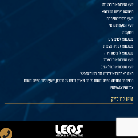
יועץ משכנתאות ברעננה
השוואת ריביות משכנתא
ייעוץ כלכלי למשפחה
יועץ השקעות פרטי
השקעות
משכנתא לשיפוצים
משכנתא לבנייה עצמית
משכנתא לרכישת דירה
יועץ משכנתאות במרכז
יועץ משכנתאות תל אביב
האם באמת כדאי לרכוש נכס בשנת 2023?
הרפורמה החדשה במשכנתאות כל מה שצריך לדעת על חיסכון, ייעוץ וליווי במשכנתאות
privacy policy
עשו לנו לייק