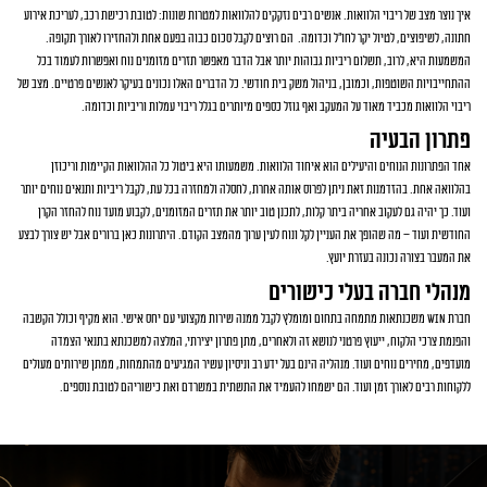
איך נוצר מצב של ריבוי הלוואות. אנשים רבים נזקקים להלוואות למטרות שונות: לטובת רכישת רכב, לעריכת אירוע
חתונה, לשיפוצים, לטיול יקר לחו"ל וכדומה. הם רוצים לקבל סכום כבוה בפעם אחת ולהחזירו לאורך תקופה.
המשמעות היא, לרוב, תשלום ריביות גבוהות יותר אבל הדבר מאפשר תזרים מזומנים נוח ואפשרות לעמוד בכל
ההתחייבויות השוטפות, וכמובן, בניהול משק בית חודשי. כל הדברים האלו נכונים בעיקר לאנשים פרטיים. מצב של
ריבוי הלוואות מכביד מאוד על המעקב ואף גוזל כספים מיותרים בגלל ריבוי עמלות וריביות וכדומה.
פתרון הבעיה
אחד הפתרונות הנוחים והיעילים הוא איחוד הלוואות. משמעותו היא ביטול כל ההלוואות הקיימות וריכוזן
בהלוואה אחת. בהזדמנות זאת ניתן לפרוס אותה אחרת, לחסלה ולמחזרה בכל עת, לקבל ריביות ותנאים נוחים יותר
ועוד. כך יהיה גם לעקוב אחריה ביתר קלות, לתכנן טוב יותר את תזרים המזומנים, לקבוע מועד נוח להחזר הקרן
החודשית ועוד – מה שהופך את העניין לקל ונוח לעין ערוך מהמצב הקודם. היתרונות כאן ברורים אבל יש צורך לבצע
את המעבר בצורה נכונה בעזרת יועץ.
מנהלי חברה בעלי כישורים
חברת win משכנתאות מתמחה בתחום ומומלץ לקבל ממנה שירות מקצועי עם יחס אישי. הוא מקיף וכולל הקשבה
והפנמת צרכי הלקוח, ייעוץ פרטני לנושא זה ולאחרים, מתן פתרון יצירתי, המלצה למשכנתא בתנאי הצמדה
מועדפים, מחירים נוחים ועוד. מנהליה הינם בעל ידע רב וניסיון עשיר המגיעים מהתמחות, ממתן שירותים מעולים
ללקוחות רבים לאורך זמן ועוד. הם ישמחו להעמיד את התשתית במשרדם ואת כישוריהם לטובת נוספים.