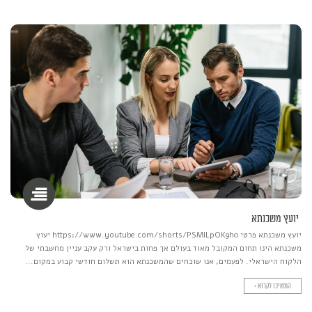
יועץ משכנתא
יועץ משכנתא פרטי https://www.youtube.com/shorts/PSMlLpOK9h0 יעוץ
משכנתא הינו תחום המקובל מאוד בעולם אך פחות בישראל ורק עקב עניין מחשבתי של
הלקוח הישראלי. לפעמים, אנו שוכחים שהמשכנתא הוא תשלום חודשי קבוע במקום...
המשיכו לקרוא >