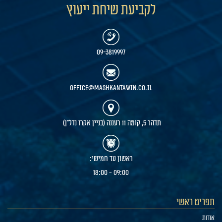
לקביעת שיחת ייעוץ
09-3819997
office@mashkantawin.co.il
תדהר 5, קומה 11 רעננה (בניין אקרו נדל"ן)
ראשון עד חמישי:
09:00 - 18:00
תפריט ראשי
אודות