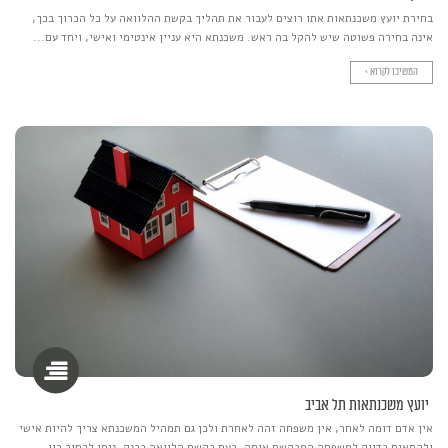
בחירת יועץ משכנתאות אתו רוצים לעבור את תהליך בקשת ההלוואה על כל הכרוך בכך,
אינה בחירה פשוטה שיש להקל בה ראש. משכנתא היא עניין אינטימי ואישי, ויחד עם...
המשיכו לקרוא >
יועץ משכנתאות תל אביב
אין אדם דומה לאחר, אין משפחה זהה לאחרת ולכן גם תמהיל המשכנתא צריך להיות אישי
ולהתאים בדיוק למשפחה המבקשת אותה. בעת בקשת הלוואה בבנק, ניתן לבחור בין