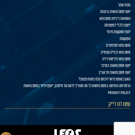
מפת אתר
יועץ משכנתאות ברעננה
השוואת ריביות משכנתא
ייעוץ כלכלי למשפחה
יועץ השקעות פרטי
השקעות
משכנתא לשיפוצים
משכנתא לבנייה עצמית
משכנתא לרכישת דירה
יועץ משכנתאות במרכז
יועץ משכנתאות תל אביב
האם באמת כדאי לרכוש נכס בשנת 2023?
הרפורמה החדשה במשכנתאות כל מה שצריך לדעת על חיסכון, ייעוץ וליווי במשכנתאות
privacy policy
עשו לנו לייק