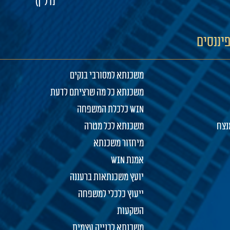
נדל"ן)
משכנתא למסורבי בנקים
משכנתא כל מה שרציתם לדעת
WIN כלכלת המשפחה
נצח
משכנתא לכל מטרה
מיחזור משכנתא
אמנת WIN
יועץ משכנתאות ברעננה
ייעוץ כלכלי למשפחה
השקעות
משכנתא לבנייה עצמית