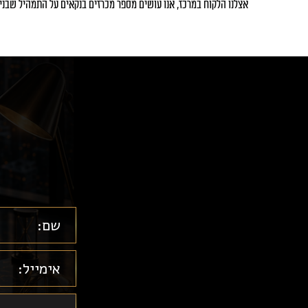
אצלנו הלקוח במרכז, אנו עושים מספר מכרזים בנקאים על התמהיל שבנ