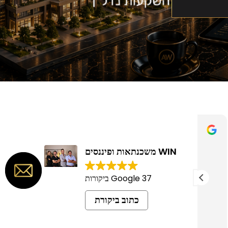
GUYPINTO 0
30 יולי 2026
WIN משכנתאות ופיננסים
ר
בועז סופר מקצועי, ושירותי
37 Google ביקורות
תר
כל הכבוד
כתוב ביקורת