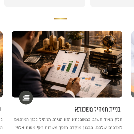
ה, בכל שעה, ממש אינו מובן
מאליו.
 שעשית מעל ומעבר, תוך הפעלת
הקשרים והכישורים שלך, כדי
ח שהתהליך יהיה עבורי קל, נוח
תלם ביותר. השירות שלך הוא
עבר לסטנדרט – זהו יחס אישי,
אכפתי של אדם שאפשר לסמוך
עיניים עצומות שייתן את המירב
עבור הלקוח שלו.
יתרת על אף פרט, וידעת להסביר
גיה מורכבת במקצועיות ובגובה
ניים כדי שנמצה את התנאים
הטובים ביותר.
ץ עליך בחום רב ובביטחון מלא
שפחה, לחברים ולכל מכריי.
בניית תמהיל משכנתא
כ
הערכה רבה ותודה על הכל!
חלק מאוד חשוב במשכנתא הוא הניית תמהיל נכון המותאם
ני
לצרכים שלכם. תכנון מוקדם חוסך עשרות ואף מאות אלפי