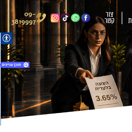
09-
צור
ת
קשר
3819997
1. אצלנו הבנק מתחרה עליך