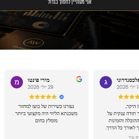
גלית אלכסנדרוני
מירי פינטו
13 יולי 2026
29 יולי 2026
בועז היקר,
נעזרנו בשירות של בועז למחזו
ציתי לומר לך תודה ענקית על
משכנתא הליווי היה מקצועי ביו
קצועיות, ההובלה והזמינות
מומלץ בחום
נסופית שלך לאורך כל הדרך.
נה המהיר והסבלני שלך לכל
קרא עוד