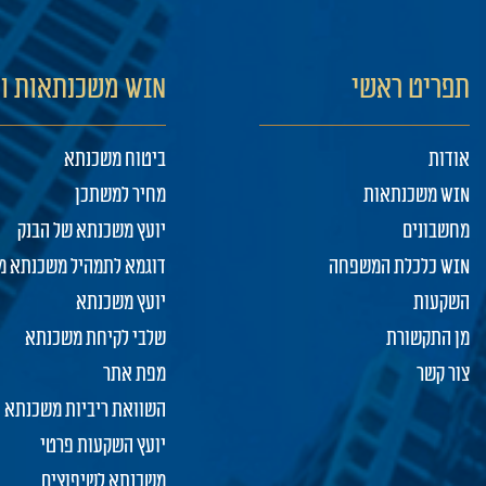
תפריט ראשי
WIN משכנתאות ופיננסים
אודות
ביטוח משכנתא
WIN משכנתאות
מחיר למשתכן
מחשבונים
יועץ משכנתא של הבנק
WIN כלכלת המשפחה
דוגמא לתמהיל משכנתא מ
השקעות
יועץ משכנתא
מן התקשורת
שלבי לקיחת משכנתא
צור קשר
מפת אתר
השוואת ריביות משכנתא
יועץ השקעות פרטי
משכנתא לשיפוצים