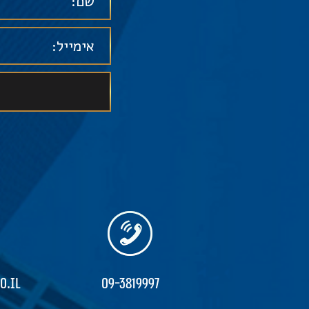
o.il
09-3819997